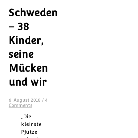
Schweden
– 38
Kinder,
seine
Mücken
und wir
6. August 2018
/
4
Comments
„Die
kleinste
Pfütze