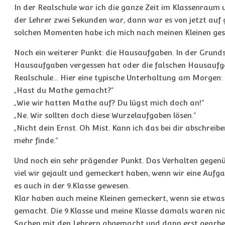
In der Realschule war ich die ganze Zeit im Klassenraum 
der Lehrer zwei Sekunden war, dann war es von jetzt auf g
solchen Momenten habe ich mich nach meinen Kleinen ges
Noch ein weiterer Punkt: die Hausaufgaben. In der Grund
Hausaufgaben vergessen hat oder die falschen Hausaufg
Realschule… Hier eine typische Unterhaltung am Morgen:
„Hast du Mathe gemacht?“
„Wie wir hatten Mathe auf? Du lügst mich doch an!“
„Ne. Wir sollten doch diese Wurzelaufgaben lösen.“
„Nicht dein Ernst. Oh Mist. Kann ich das bei dir abschreib
mehr finde.“
Und noch ein sehr prägender Punkt. Das Verhalten gegenüb
viel wir gejault und gemeckert haben, wenn wir eine Aufga
es auch in der 9.Klasse gewesen.
Klar haben auch meine Kleinen gemeckert, wenn sie etwas 
gemacht. Die 9.Klasse und meine Klasse damals waren nic
Sachen mit den Lehrern abgemacht und dann erst gearbei