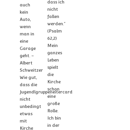
dass ich
auch
nicht
kein
fallen
Auto,
werden.“
wenn
(Psalm
man in
62,2)
eine
Mein
Garage
ganzes
geht. –
Leben
Albert
spielt
Schweitzer
die
Wie gut,
Kirche
dass die
schon
Jugendlgruppeneitercard
eine
nicht
große
unbedingt
Rolle.
etwas
Ich bin
mit
in der
Kirche