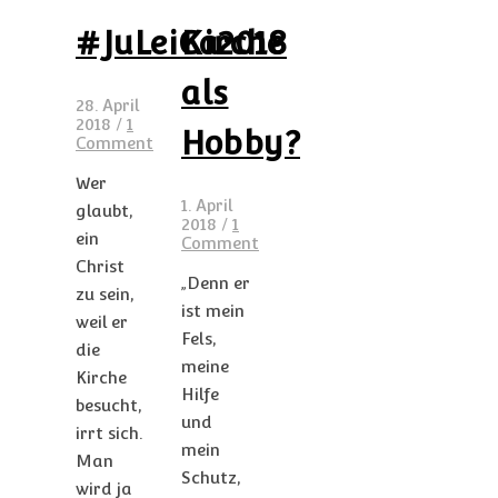
#JuLeiCa2018
Kirche
als
28. April
2018
/
1
Hobby?
Comment
Wer
1. April
glaubt,
2018
/
1
ein
Comment
Christ
„Denn er
zu sein,
ist mein
weil er
Fels,
die
meine
Kirche
Hilfe
besucht,
und
irrt sich.
mein
Man
Schutz,
wird ja