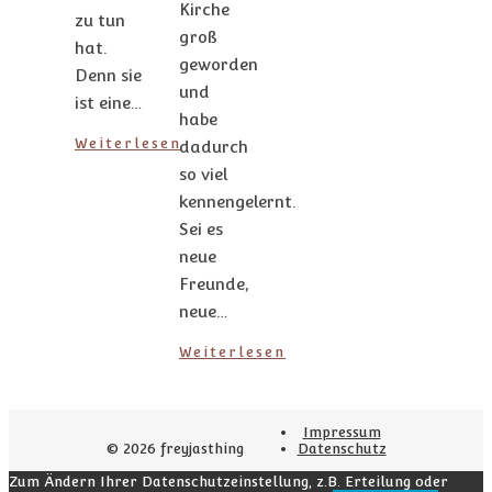
Kirche
zu tun
groß
hat.
geworden
Denn sie
und
ist eine…
habe
Weiterlesen
dadurch
so viel
kennengelernt.
Sei es
neue
Freunde,
neue…
Weiterlesen
Impressum
© 2026 freyjasthing
Datenschutz
Zum Ändern Ihrer Datenschutzeinstellung, z.B. Erteilung oder