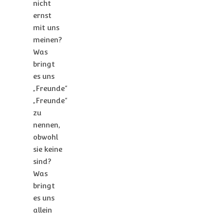
nicht
ernst
mit uns
meinen?
Was
bringt
es uns
„Freunde“
„Freunde“
zu
nennen,
obwohl
sie keine
sind?
Was
bringt
es uns
allein