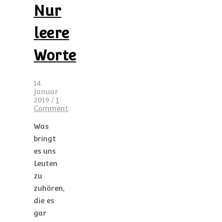
Nur
leere
Worte
14.
Januar
2019
/
1
Comment
Was
bringt
es uns
Leuten
zu
zuhören,
die es
gar